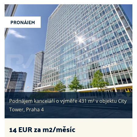
PRONÁJEM
Podnájem kanceláří o výměře 431 m² v objektu City
Tower, Praha 4
14
EUR za m2/měsíc