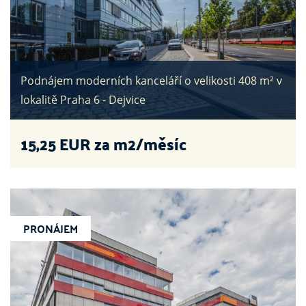
Podnájem moderních kanceláří o velikosti 408 m² v
lokalitě Praha 6 - Dejvice
15,25
EUR za m2/měsíc
PRONÁJEM