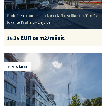
Podnájem moderních kanceláří o velikosti 401 m² v
lokalitě Praha 6 - Dejvice
15,25
EUR za m2/měsíc
PRONÁJEM