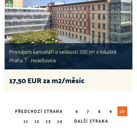
Pronájem kanceláří o velikosti 330 m² v lokalitě
Praha 7 - Holešovice
17,50
EUR za m2/měsíc
PŘEDCHOZÍ STRANA
6
7
8
9
10
11
12
13
14
DALŠÍ STRANA