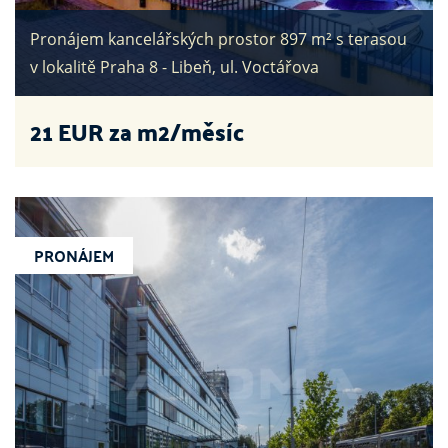
Pronájem kancelářských prostor 897 m² s terasou
v lokalitě Praha 8 - Libeň, ul. Voctářova
21
EUR za m2/měsíc
PRONÁJEM