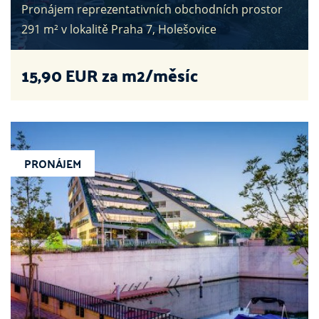
Pronájem reprezentativních obchodních prostor
291 m² v lokalitě Praha 7, Holešovice
15,90
EUR za m2/měsíc
PRONÁJEM