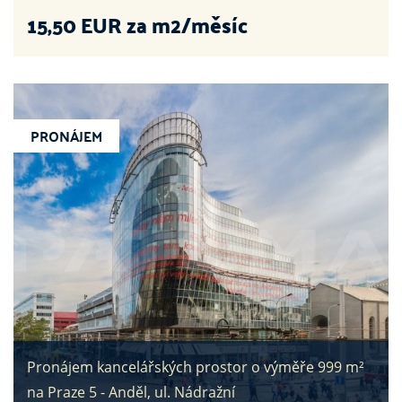
15,50
EUR za m2/měsíc
PRONÁJEM
Pronájem kancelářských prostor o výměře 999 m²
na Praze 5 - Anděl, ul. Nádražní