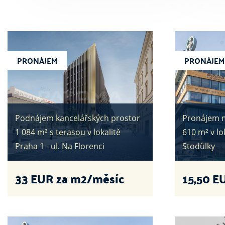
PRONÁJEM
PRONÁJEM
Podnájem kancelářských prostor
Pronájem m
1 084 m² s terasou v lokalitě
610 m² v lo
Praha 1 - ul. Na Florenci
Stodůlky
33
EUR za m2/měsíc
15,50
EU