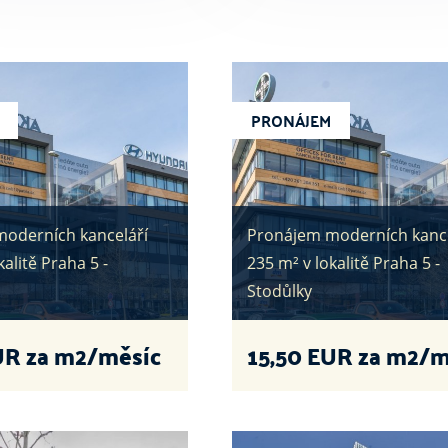
PRONÁJEM
oderních kanceláří
Pronájem moderních kance
kalitě Praha 5 -
235 m² v lokalitě Praha 5 -
Stodůlky
R za m2/měsíc
15,50
EUR za m2/m