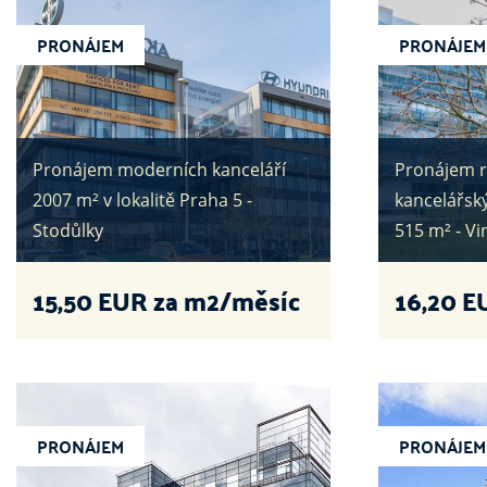
PRONÁJEM
PRONÁJEM
Pronájem moderních kanceláří
Pronájem r
2007 m² v lokalitě Praha 5 -
kancelářský
Stodůlky
515 m² - V
15,50
EUR za m2/měsíc
16,20
E
PRONÁJEM
PRONÁJEM