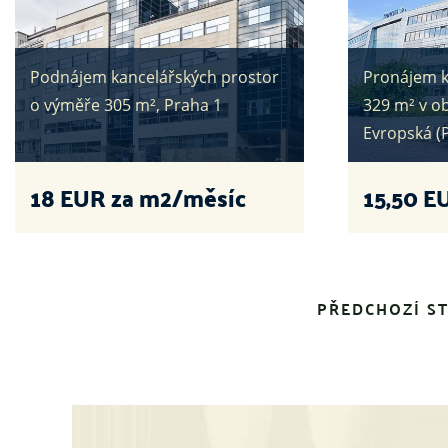
Podnájem kancelářských prostor
Pronájem k
o výměře 305 m², Praha 1
329 m² v ob
Evropská (
18
EUR za m2/měsíc
15,50
EU
PŘEDCHOZÍ S