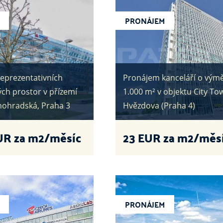
PRONÁJEM
eprezentativních
Pronájem kanceláří o vým
ch prostor v přízemí
1.000 m² v objektu City Tow
inohradská, Praha 3
Hvězdova (Praha 4)
UR za m2/měsíc
23
EUR za m2/měs
PRONÁJEM