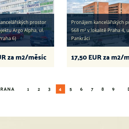
ancelářských prostor
Pronájem kancelářských p
jektu Argo Alpha, ul.
568 m² v lokalitě Praha 4, u
Praha 6)
Pankráci
R za m2/měsíc
17,50
EUR za m2/m
TRANA
1
2
3
4
5
6
7
8
9