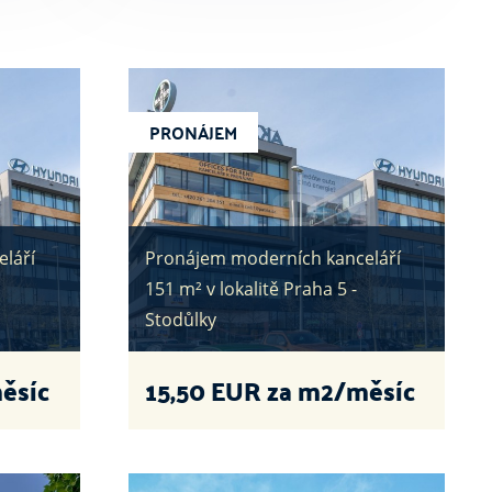
PRONÁJEM
láří
Pronájem moderních kanceláří
151 m² v lokalitě Praha 5 -
Stodůlky
ěsíc
15,50
EUR za m2/měsíc