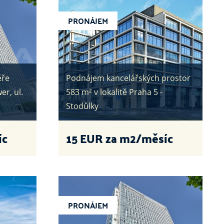
PRONÁJEM
ěře
Podnájem kancelářských prostor
er, ul.
583 m² v lokalitě Praha 5 -
Stodůlky
íc
15
EUR za m2/měsíc
PRONÁJEM