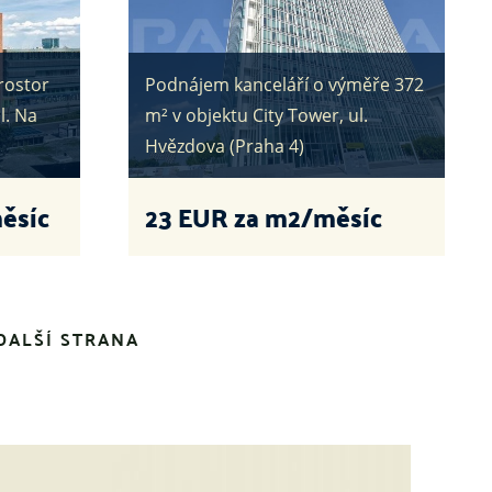
rostor
Podnájem kanceláří o výměře 372
l. Na
m² v objektu City Tower, ul.
Hvězdova (Praha 4)
ěsíc
23
EUR za m2/měsíc
DALŠÍ STRANA