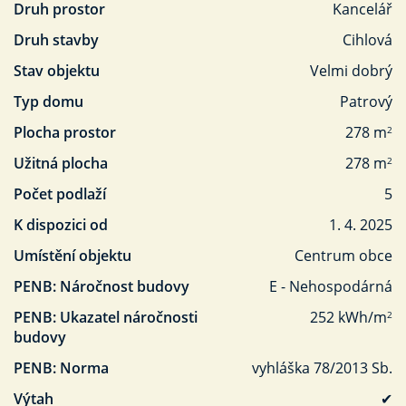
Druh prostor
Kancelář
Druh stavby
Cihlová
Stav objektu
Velmi dobrý
Typ domu
Patrový
Plocha prostor
278 m
2
Užitná plocha
278 m
2
Počet podlaží
5
K dispozici od
1. 4. 2025
Umístění objektu
Centrum obce
PENB: Náročnost budovy
E - Nehospodárná
PENB: Ukazatel náročnosti
252 kWh/m
2
budovy
PENB: Norma
vyhláška 78/2013 Sb.
Výtah
✔