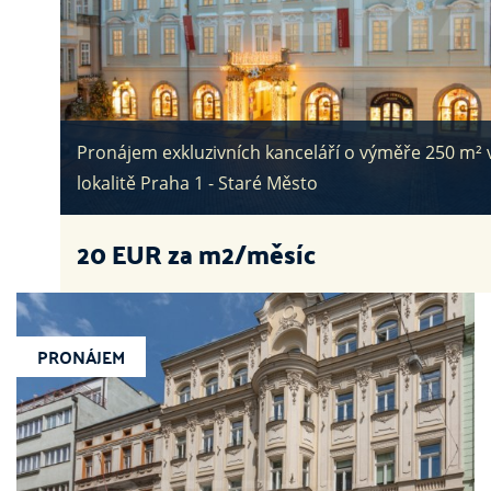
Pronájem exkluzivních kanceláří o výměře 250 m² 
lokalitě Praha 1 - Staré Město
20
EUR za m2/měsíc
PRONÁJEM