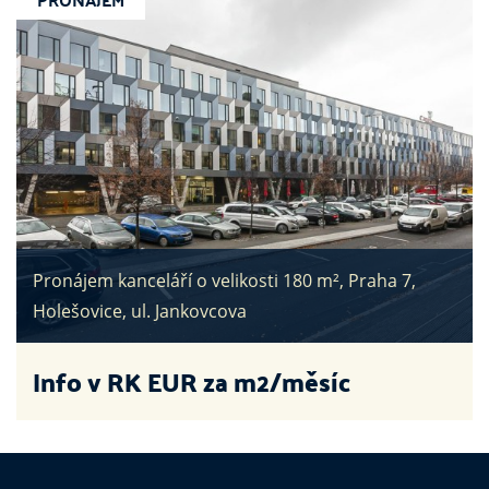
Pronájem kanceláří o velikosti 180 m², Praha 7,
Holešovice, ul. Jankovcova
Info v RK
EUR za m2/měsíc