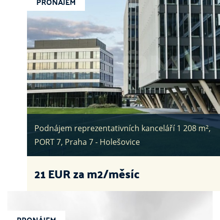
PRONÁJEM
Podnájem reprezentativních kanceláří 1 208 m²,
PORT 7, Praha 7 - Holešovice
21
EUR za m2/měsíc
PRONÁJEM