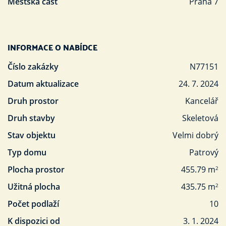
Městská část
Praha 7
INFORMACE O NABÍDCE
Číslo zakázky
N77151
Datum aktualizace
24. 7. 2024
Druh prostor
Kancelář
Druh stavby
Skeletová
Stav objektu
Velmi dobrý
Typ domu
Patrový
Plocha prostor
455.79 m
2
Užitná plocha
435.75 m
2
Počet podlaží
10
K dispozici od
3. 1. 2024