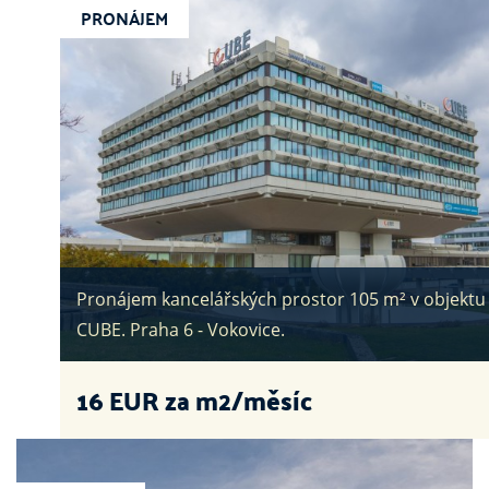
PRONÁJEM
Pronájem kancelářských prostor 105 m² v objektu
CUBE. Praha 6 - Vokovice.
16
EUR za m2/měsíc